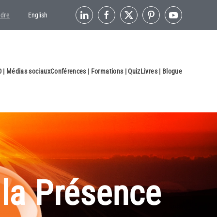
ndre
English
 | Médias sociaux
Conférences | Formations | Quiz
Livres | Blogue
e la Présence