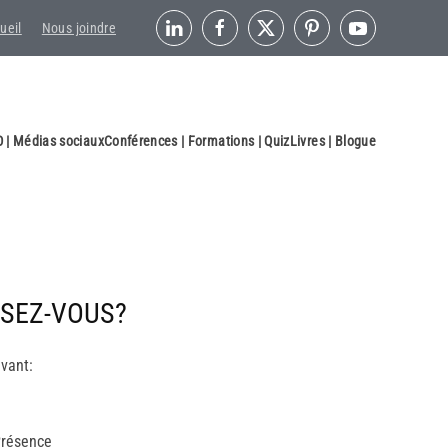
ueil
Nous joindre
 | Médias sociaux
Conférences | Formations | Quiz
Livres | Blogue
SEZ-VOUS?
ivant:
Présence