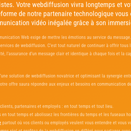
istes. Votre webdiffusion vivra longtemps et vo
eforme de notre partenaire technologique vous 
unication vidéo inégalée grâce à son immersi
unication Web exige de mettre les émotions au service du message.
ervices de webdiffusion. C’est tout naturel de continuer à offrir tous
vité, l’assurance d’un message clair et identique à chaque fois et la c
d’une solution de webdiffusion novatrice et optimisant la synergie ent
notre offre saura répondre aux enjeux et besoins en communication d
ients, partenaires et employés : en tout temps et tout lieu.
s en tout temps et abolissez les frontières du temps et les fuseaux ho
e
partout où vos clients ou employés veulent vous entendre et vous vo
mps réel et profitez de la webdiffusion en différé pour partager avec