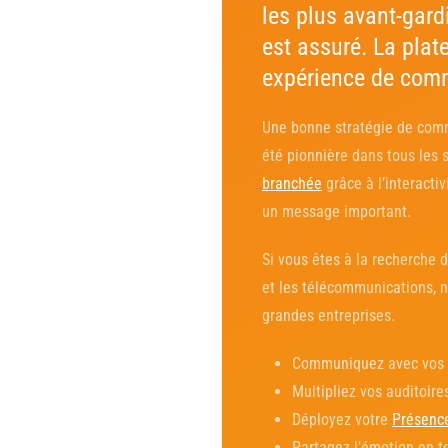
les plus avant-gard
est assuré. La plat
expérience de comm
Une bonne stratégie de comm
été pionnière dans tous les s
branchée
grâce à l’interacti
un message important.
Si vous êtes à la recherche 
et les télécommunications, 
grandes entreprises.
Communiquez avec vos cl
Multipliez vos auditoire
Déployez votre
Présenc
Partagez l’émotion en te