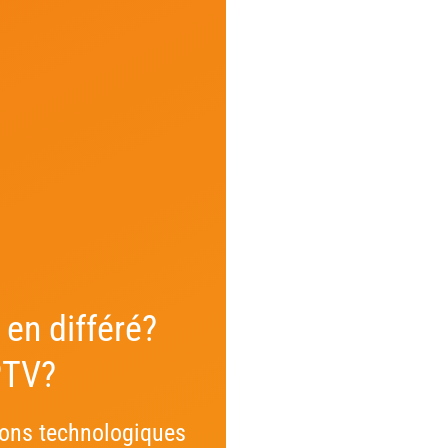
 en différé?
PTV?
ions technologiques