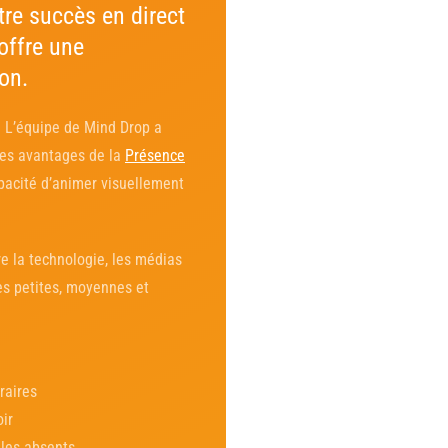
tre succès en direct
offre une
on.
 L’équipe de Mind Drop a
 les avantages de la
Présence
apacité d’animer visuellement
re la technologie, les médias
es petites, moyennes et
raires
ir
 les absents