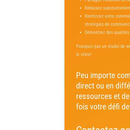
Réduisez substantiellem
Renforcez votre commun
stratégies de communica
Démontrez des qualités d
Pourquoi pas un studio de we
le vôtre!
Peu importe comm
direct ou en dif
ressources et de
fois votre défi d