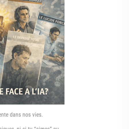
sente dans nos vies.
iques, ni si tu “aimes” ou