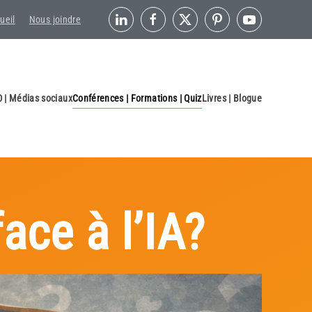
ueil
Nous joindre
 | Médias sociaux
Conférences | Formations | Quiz
Livres | Blogue
ace à l’IA?