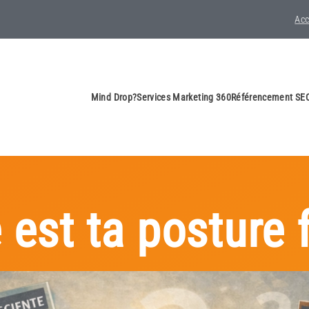
Acc
Mind Drop?
Services Marketing 360
Référencement SEO
 est ta posture f