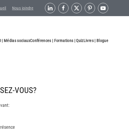
ueil
Nous joindre
 | Médias sociaux
Conférences | Formations | Quiz
Livres | Blogue
SEZ-VOUS?
ivant:
Présence