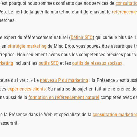
C’est pourquoi nous sommes confiants que nos services de
consultati
eb. Le nerf de la guérilla marketing étant dorénavant le
référenceme
herches.
e expert du référencement naturel (
Définir SEO
) qui cumule plus de 1
e en
stratégie marketing
de Mind Drop, vous pouvez être assuré que trav
treprise. Non seulement avons-nous les compétences précises pour vo
rketing
incluant les
outils SEO
et les
outils de réseaux sociaux
.
teure du livre : » Le
nouveau P du marketing
: la Présence » est auss
 des
expériences-clients
. Sa maîtrise du sujet en fait une référence d
ns aussi de la
formation en référencement naturel
complétée avec d
e la Présence dans le Web et spécialiste de la
consultation marketing
rassurant.