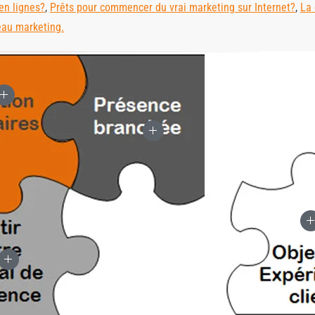
en lignes?
,
Prêts pour commencer du vrai marketing sur Internet?
,
La 
eau marketing.